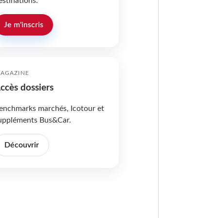
estinations.
Je m'inscris
AGAZINE
ccès dossiers
enchmarks marchés, Icotour et
uppléments Bus&Car.
Découvrir