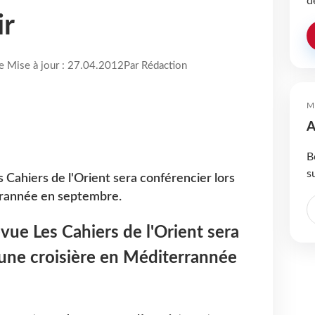
d
ir
re Mise à jour : 27.04.2012
Par Rédaction
M
A
B
s
s Cahiers de l'Orient sera conférencier lors
rrannée en septembre.
evue Les Cahiers de l'Orient sera
'une croisière en Méditerrannée