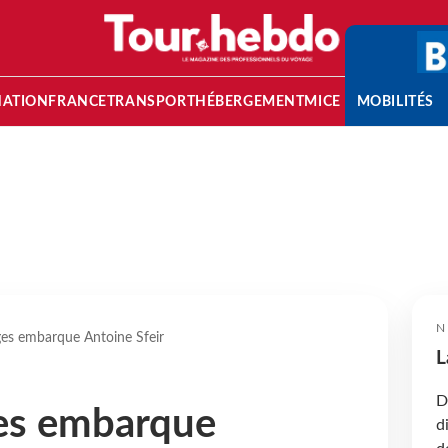
NATION
FRANCE
TRANSPORT
HÉBERGEMENT
MICE
MOBILITÉS
N
s embarque Antoine Sfeir
L
D
es embarque
d