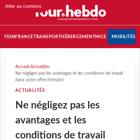
Aller au contenu
NATION
FRANCE
TRANSPORT
HÉBERGEMENT
MICE
MOBILITÉS
Accueil
›
Actualités
›
Ne négligez pas les avantages et les conditions de travail
dans votre offre d’emploi
ACTUALITÉS
Ne négligez pas les
avantages et les
conditions de travail