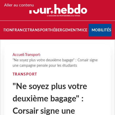
Aller au contenu
NATION
FRANCE
TRANSPORT
HÉBERGEMENT
MICE
MOBILITÉS
Accueil
›
Transport
›
"Ne soyez plus votre deuxième bagage" : Corsair signe
une campagne pensée pour les étudiants
TRANSPORT
"Ne soyez plus votre
deuxième bagage" :
Corsair signe une