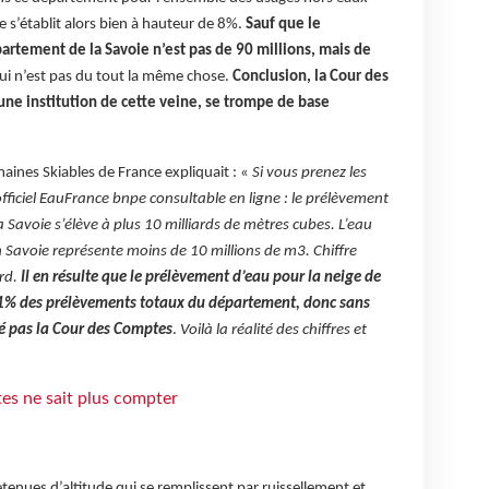
e s’établit alors bien à hauteur de 8%.
Sauf que le
artement de la Savoie n’est pas de 90 millions, mais de
ui n’est pas du tout la même chose.
Conclusion, la Cour des
une institution de cette veine, se trompe de base
aines Skiables de France expliquait : «
Si vous prenez les
ficiel EauFrance bnpe consultable en ligne : le prélèvement
 Savoie s’élève à plus 10 milliards de mètres cubes. L’eau
n Savoie représente moins de 10 millions de m3. Chiffre
ard.
Il en résulte que le prélèvement d’eau pour la neige de
 0,1% des prélèvements totaux du département, donc sans
é pas la Cour des Comptes
.
Voilà la réalité des chiffres et
tes ne sait plus compter
tenues d’altitude qui se remplissent par ruissellement et