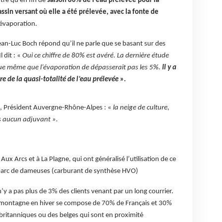
tre qu’en fin de
saison 80% de l’eau prélevée pour la
ssin versant où elle a été prélevée, avec la fonte de
’évaporation.
Jean-Luc Boch répond qu’il ne parle que se basant sur des
 dit : «
Oui ce chiffre de 80% est avéré. La dernière étude
que même que l’évaporation de dépasserait pas les 5%.
Il y a
re de la quasi-totalité de l’eau prélevée
».
e, Président Auvergne-Rhône-Alpes : «
la neige de culture,
ans aucun adjuvant ».
Aux Arcs et à La Plagne, qui ont généralisé l’utilisation de ce
r parc de dameuses (carburant de synthèse HVO)
n’y a pas plus de 3% des clients venant par un long courrier.
 la montagne en hiver se compose de 70% de Français et 30%
britanniques ou des belges qui sont en proximité