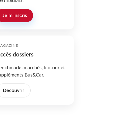
estinations.
Je m'inscris
AGAZINE
ccès dossiers
enchmarks marchés, Icotour et
uppléments Bus&Car.
Découvrir