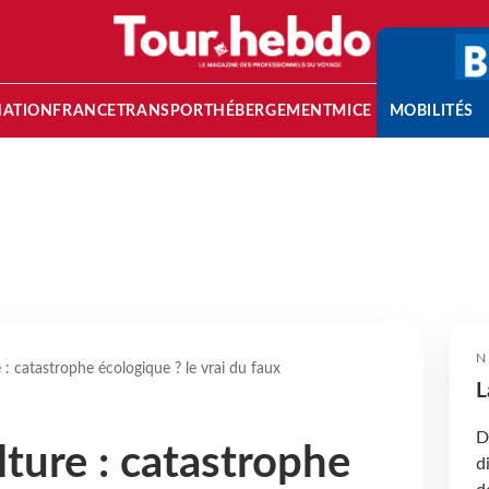
NATION
FRANCE
TRANSPORT
HÉBERGEMENT
MICE
MOBILITÉS
N
 : catastrophe écologique ? le vrai du faux
L
D
lture : catastrophe
d