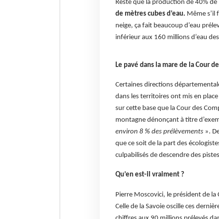
Reste que la production de 40% de 
de mètres cubes d’eau.
Même s’il 
neige, ça fait beaucoup d’eau préle
inférieur aux 160 millions d’eau des
Le pavé dans la mare de la Cour d
Certaines directions départementale
dans les territoires ont mis en plac
sur cette base que la Cour des Comp
montagne dénonçant à titre d’exem
environ 8 % des prélèvements
». De
que ce soit de la part des écologist
culpabilisés de descendre des pistes
Qu’en est-il vraiment ?
Pierre Moscovici, le président de l
Celle de la Savoie oscille ces derniè
chiffres aux 90 millions prélevés 