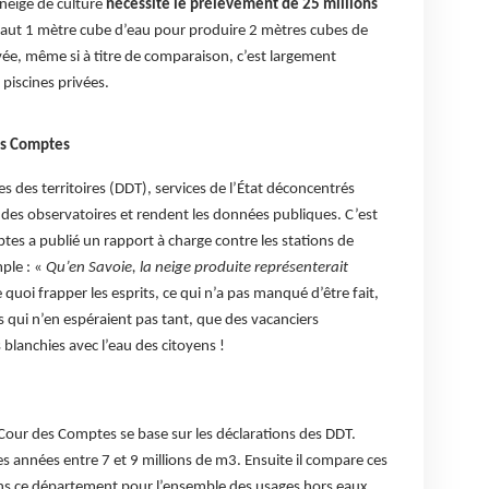
neige de culture
nécessite le prélèvement de 25 millions
faut 1 mètre cube d’eau pour produire 2 mètres cubes de
vée, même si à titre de comparaison, c’est largement
 piscines privées.
es Comptes
s des territoires (DDT), services de l’État déconcentrés
e des observatoires et rendent les données publiques. C’est
tes a publié un rapport à charge contre les stations de
ple : «
Qu’en Savoie, la neige produite représenterait
 quoi frapper les esprits, ce qui n’a pas manqué d’être fait,
es qui n’en espéraient pas tant, que des vacanciers
 blanchies avec l’eau des citoyens !
a Cour des Comptes se base sur les déclarations des DDT.
res années entre 7 et 9 millions de m3. Ensuite il compare ces
dans ce département pour l’ensemble des usages hors eaux