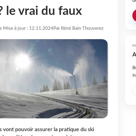
d
 le vrai du faux
re Mise à jour : 12.11.2024
Par Rémi Bain Thouverez
M
A
B
s
 vont pouvoir assurer la pratique du ski