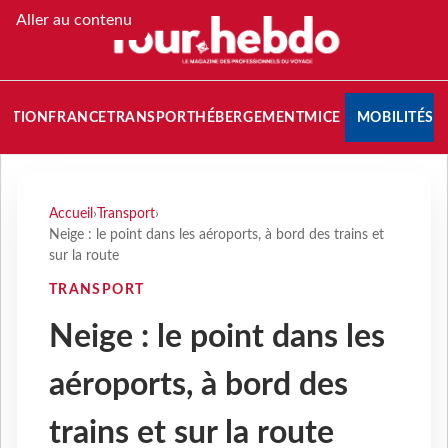
Aller au contenu
NATION
FRANCE
TRANSPORT
HÉBERGEMENT
MICE
MOBILITÉS
Accueil
›
Transport
›
Neige : le point dans les aéroports, à bord des trains et
sur la route
TRANSPORT
Neige : le point dans les
aéroports, à bord des
trains et sur la route