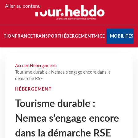
Aller au contenu
NATION
FRANCE
TRANSPORT
HÉBERGEMENT
MICE
MOBILITÉS
Accueil
›
Hébergement
›
Tourisme durable : Nemea s’engage encore dans la
démarche RSE
HÉBERGEMENT
Tourisme durable :
Nemea s’engage encore
dans la démarche RSE