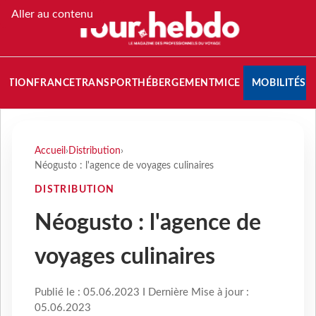
Aller au contenu
NATION
FRANCE
TRANSPORT
HÉBERGEMENT
MICE
MOBILITÉS
Accueil
›
Distribution
›
Néogusto : l'agence de voyages culinaires
DISTRIBUTION
Néogusto : l'agence de
voyages culinaires
Publié le : 05.06.2023 I Dernière Mise à jour :
05.06.2023