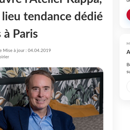
d
lieu tendance dédié
 à Paris
M
re Mise à jour : 04.04.2019
A
irier
B
s