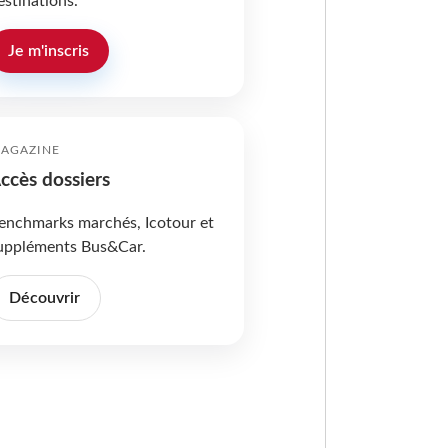
estinations.
Je m'inscris
AGAZINE
ccès dossiers
enchmarks marchés, Icotour et
uppléments Bus&Car.
Découvrir