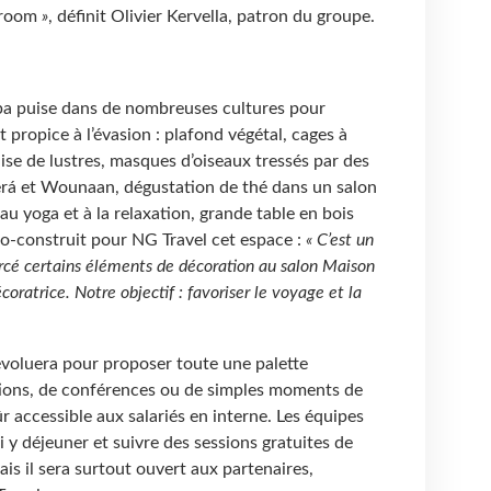
 room
»
, définit Olivier Kervella, patron du groupe.
ppa puise dans de nombreuses cultures pour
 propice à l’évasion : plafond végétal, cages à
ise de lustres, masques d’oiseaux tressés par des
á et Wounaan, dégustation de thé dans un salon
 au yoga et à la relaxation, grande table en bois
 co-construit pour NG Travel cet espace :
« C’est un
urcé certains éléments de décoration au salon Maison
oratrice. Notre objectif : favoriser le voyage et la
évoluera pour proposer toute une palette
mations, de conférences ou de simples moments de
ûr accessible aux salariés en interne. Les équipes
i y déjeuner et suivre des sessions gratuites de
is il sera surtout ouvert aux partenaires,