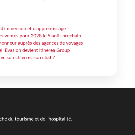
 d’immersion et d’apprentissage
es ventes pour 2028 le 5 août prochain
honneur auprès des agences de voyages
ell Evasion devient Itinerea Group
ec son chien et son chat ?
é du tourisme et de l'hospitalité.