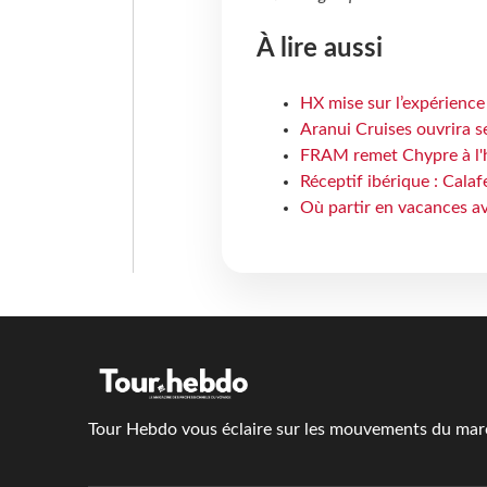
À lire aussi
HX mise sur l’expérience
Aranui Cruises ouvrira s
FRAM remet Chypre à l'
Réceptif ibérique : Calaf
Où partir en vacances av
Tour Hebdo vous éclaire sur les mouvements du march