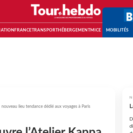
NATION
FRANCE
TRANSPORT
HÉBERGEMENT
MICE
MOBILITÉS
N
L
n nouveau lieu tendance dédié aux voyages à Paris
D
d
vre l’Atelier Kappa,