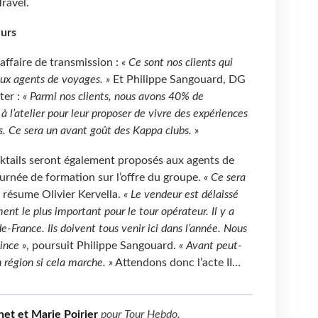
ravel.
urs
 affaire de transmission :
«
Ce sont nos clients qui
ux agents de voyages. »
Et Philippe Sangouard, DG
ter :
« Parmi nos clients, nous avons 40% de
 à l’atelier pour leur proposer de vivre des expériences
s. Ce sera un avant goût des Kappa clubs. »
cktails seront également proposés aux agents de
urnée de formation sur l’offre du groupe.
« Ce sera
, résume Olivier Kervella.
« Le vendeur est délaissé
ment le plus important pour le tour opérateur. Il y a
-France. Ils doivent tous venir ici dans l’année. Nous
ince »
, poursuit Philippe Sangouard.
«
Avant peut-
n région si cela marche. »
Attendons donc l’acte II…
et et Marie Poirier
pour
Tour Hebdo
.