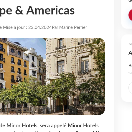
d
ope & Americas
re Mise à jour : 23.04.2024
Par Marine Perrier
M
A
B
s
e Minor Hotels, sera appelé Minor Hotels