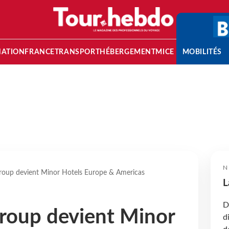
NATION
FRANCE
TRANSPORT
HÉBERGEMENT
MICE
MOBILITÉS
N
oup devient Minor Hotels Europe & Americas
L
D
roup devient Minor
d