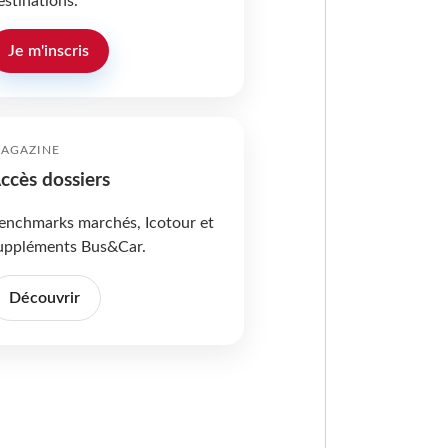
estinations.
Je m'inscris
AGAZINE
ccès dossiers
enchmarks marchés, Icotour et
uppléments Bus&Car.
Découvrir