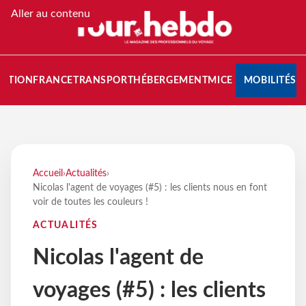
Aller au contenu
NATION
FRANCE
TRANSPORT
HÉBERGEMENT
MICE
MOBILITÉS
Accueil
›
Actualités
›
Nicolas l'agent de voyages (#5) : les clients nous en font
voir de toutes les couleurs !
ACTUALITÉS
Nicolas l'agent de
voyages (#5) : les clients