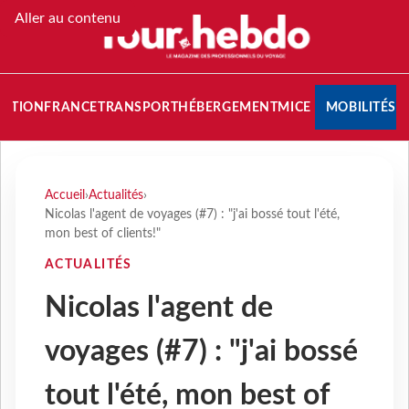
Aller au contenu
NATION
FRANCE
TRANSPORT
HÉBERGEMENT
MICE
MOBILITÉS
Accueil
›
Actualités
›
Nicolas l'agent de voyages (#7) : "j'ai bossé tout l'été,
mon best of clients!"
ACTUALITÉS
Nicolas l'agent de
voyages (#7) : "j'ai bossé
tout l'été, mon best of