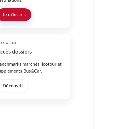
estinations.
Je m'inscris
AGAZINE
ccès dossiers
enchmarks marchés, Icotour et
uppléments Bus&Car.
Découvrir