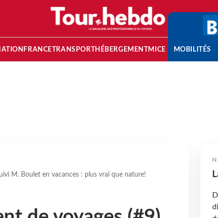
NATION
FRANCE
TRANSPORT
HÉBERGEMENT
MICE
MOBILITÉS
N
L
uivi M. Boulet en vacances : plus vrai que nature!
D
d
ent de voyages (#9)