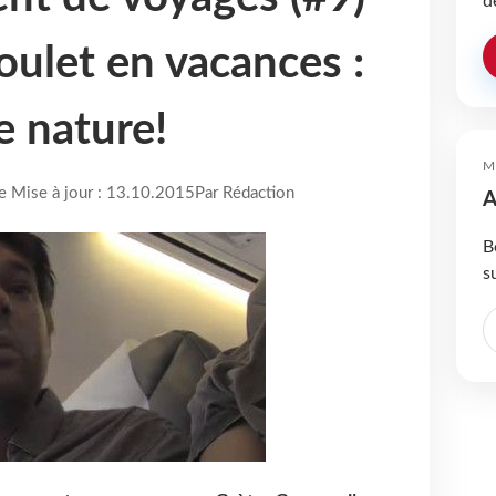
d
oulet en vacances :
e nature!
M
re Mise à jour : 13.10.2015
Par Rédaction
A
B
s