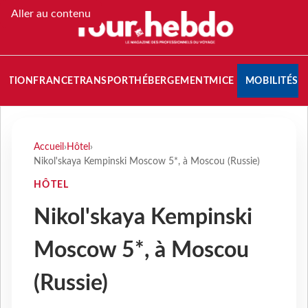
Aller au contenu
NATION
FRANCE
TRANSPORT
HÉBERGEMENT
MICE
MOBILITÉS
Accueil
›
Hôtel
›
Nikol'skaya Kempinski Moscow 5*, à Moscou (Russie)
HÔTEL
Nikol'skaya Kempinski
Moscow 5*, à Moscou
(Russie)