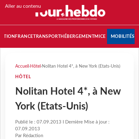
Aller au contenu
NATION
FRANCE
TRANSPORT
HÉBERGEMENT
MICE
MOBILITÉS
Accueil
›
Hôtel
›
Nolitan Hotel 4*, à New York (Etats-Unis)
HÔTEL
Nolitan Hotel 4*, à New
York (Etats-Unis)
Publié le : 07.09.2013 I Dernière Mise à jour :
07.09.2013
Par Rédaction