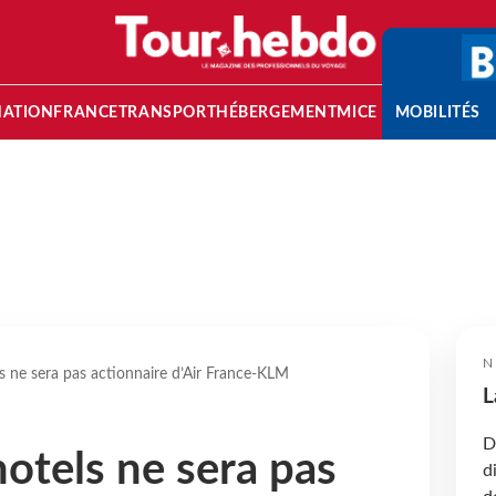
NATION
FRANCE
TRANSPORT
HÉBERGEMENT
MICE
MOBILITÉS
N
 ne sera pas actionnaire d’Air France-KLM
L
D
otels ne sera pas
d