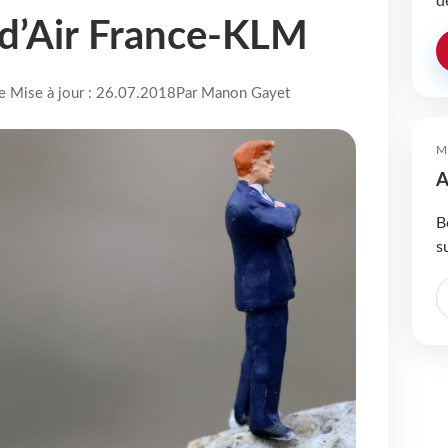
d
 d’Air France-KLM
re Mise à jour : 26.07.2018
Par Manon Gayet
M
A
B
s