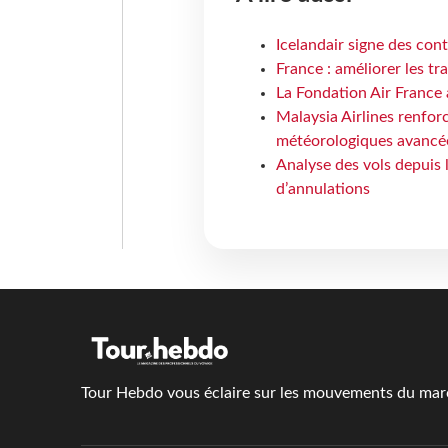
Icelandair signe des con
France : améliorer les tr
La Fondation Air France 
Malaysia Airlines renforc
météorologiques avancé
Analyse des vols depuis 
d’annulations
Tour Hebdo vous éclaire sur les mouvements du march