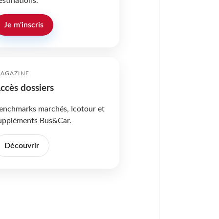
estinations.
Je m'inscris
AGAZINE
ccès dossiers
enchmarks marchés, Icotour et
uppléments Bus&Car.
Découvrir