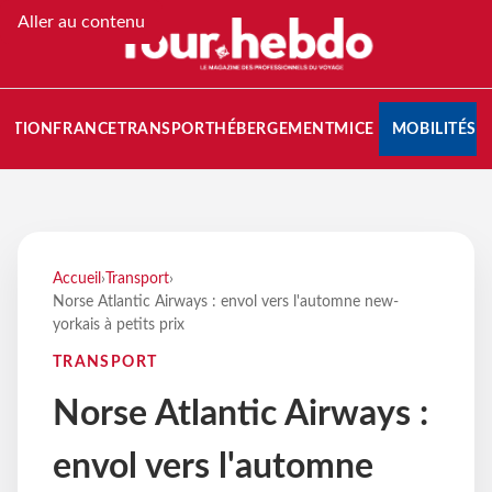
Aller au contenu
NATION
FRANCE
TRANSPORT
HÉBERGEMENT
MICE
MOBILITÉS
Accueil
›
Transport
›
Norse Atlantic Airways : envol vers l'automne new-
yorkais à petits prix
TRANSPORT
Norse Atlantic Airways :
envol vers l'automne