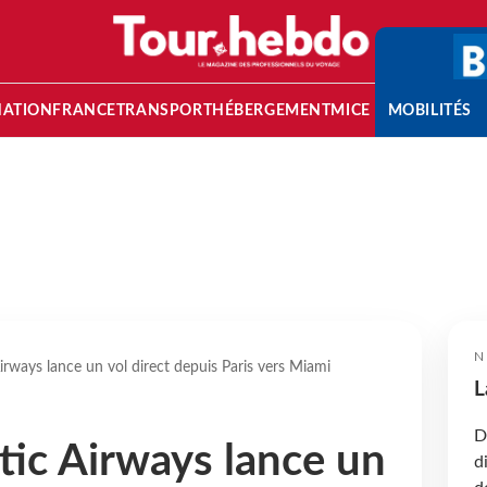
NATION
FRANCE
TRANSPORT
HÉBERGEMENT
MICE
MOBILITÉS
N
irways lance un vol direct depuis Paris vers Miami
L
D
tic Airways lance un
d