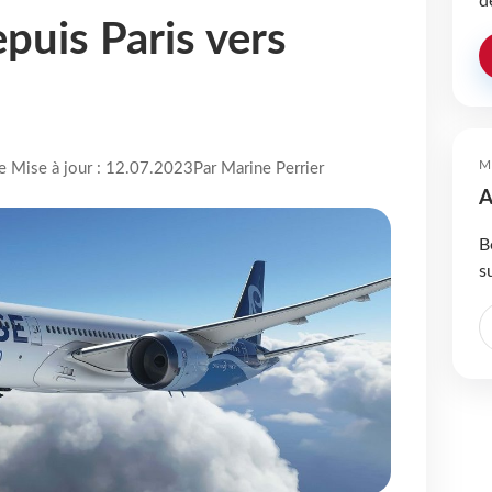
d
epuis Paris vers
M
re Mise à jour : 12.07.2023
Par Marine Perrier
A
B
s