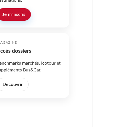
estinations.
Je m'inscris
AGAZINE
ccès dossiers
enchmarks marchés, Icotour et
uppléments Bus&Car.
Découvrir