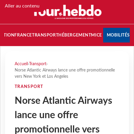
Aller au contenu
NATION
FRANCE
TRANSPORT
HÉBERGEMENT
MICE
MOBILITÉS
Accueil
›
Transport
›
Norse Atlantic Airways lance une offre promotionnelle
vers New York et Los Angeles
TRANSPORT
Norse Atlantic Airways
lance une offre
promotionnelle vers