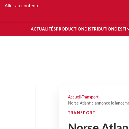
Aller au contenu
ACTUALITÉS
PRODUCTION
DISTRIBUTION
DESTI
Accueil
›
Transport
›
Norse Atlantic annonce le lancemen
TRANSPORT
Norse Atlan