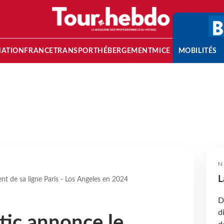
NATION
FRANCE
TRANSPORT
HÉBERGEMENT
MICE
MOBILITÉS
N
L
t de sa ligne Paris - Los Angeles en 2024
D
d
tic annonce le