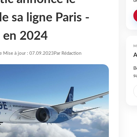
d
 sa ligne Paris -
s en 2024
M
re Mise à jour : 07.09.2023
Par Rédaction
A
B
s