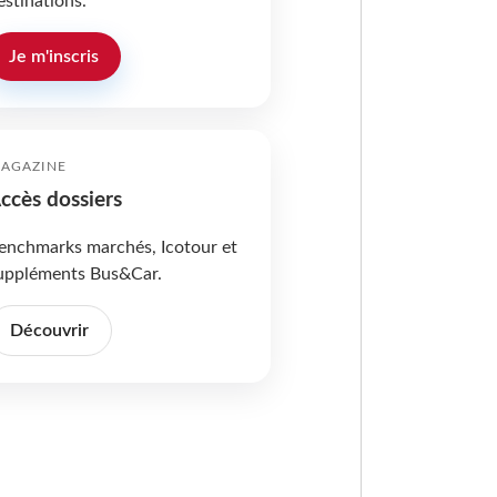
estinations.
Je m'inscris
AGAZINE
ccès dossiers
enchmarks marchés, Icotour et
uppléments Bus&Car.
Découvrir