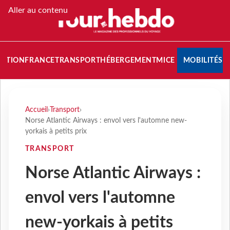
Aller au contenu
NATION
FRANCE
TRANSPORT
HÉBERGEMENT
MICE
MOBILITÉS
Accueil
›
Transport
›
Norse Atlantic Airways : envol vers l'automne new-
yorkais à petits prix
TRANSPORT
Norse Atlantic Airways :
envol vers l'automne
new-yorkais à petits