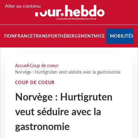
Aller au contenu
NATION
FRANCE
TRANSPORT
HÉBERGEMENT
MICE
MOBILITÉS
Accueil
›
Coup de coeur
›
Norvège : Hurtigruten veut séduire avec la gastronomie
COUP DE COEUR
Norvège : Hurtigruten
veut séduire avec la
gastronomie