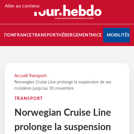
Aller au contenu
NATION
FRANCE
TRANSPORT
HÉBERGEMENT
MICE
MOBILITÉS
Accueil
›
Transport
›
Norwegian Cruise Line prolonge la suspension de ses
croisières jusqu’au 30 novembre
TRANSPORT
Norwegian Cruise Line
prolonge la suspension