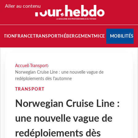
Aller au contenu
NATION
FRANCE
TRANSPORT
HÉBERGEMENT
MICE
MOBILITÉS
Accueil
›
Transport
›
Norwegian Cruise Line : une nouvelle vague de
redéploiements dès l'automne
TRANSPORT
Norwegian Cruise Line :
une nouvelle vague de
redéploiements dès