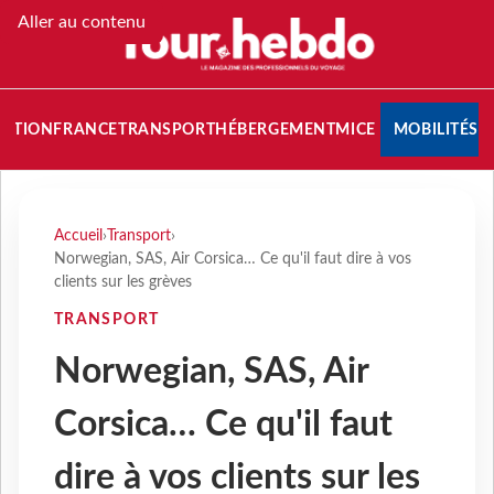
Aller au contenu
NATION
FRANCE
TRANSPORT
HÉBERGEMENT
MICE
MOBILITÉS
Accueil
›
Transport
›
Norwegian, SAS, Air Corsica… Ce qu'il faut dire à vos
clients sur les grèves
TRANSPORT
Norwegian, SAS, Air
Corsica… Ce qu'il faut
dire à vos clients sur les