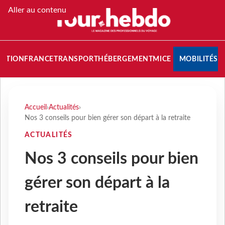
Aller au contenu
NATION
FRANCE
TRANSPORT
HÉBERGEMENT
MICE
MOBILITÉS
Accueil
›
Actualités
›
Nos 3 conseils pour bien gérer son départ à la retraite
ACTUALITÉS
Nos 3 conseils pour bien
gérer son départ à la
retraite