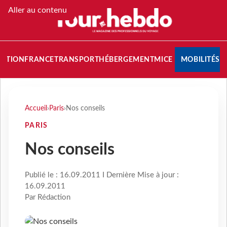
Aller au contenu
NATION
FRANCE
TRANSPORT
HÉBERGEMENT
MICE
MOBILITÉS
Accueil
›
Paris
›
Nos conseils
PARIS
Nos conseils
Publié le : 16.09.2011 I Dernière Mise à jour :
16.09.2011
Par Rédaction