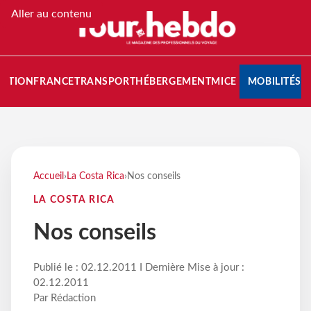
Aller au contenu
NATION
FRANCE
TRANSPORT
HÉBERGEMENT
MICE
MOBILITÉS
Accueil
›
La Costa Rica
›
Nos conseils
LA COSTA RICA
Nos conseils
Publié le : 02.12.2011 I Dernière Mise à jour :
02.12.2011
Par Rédaction