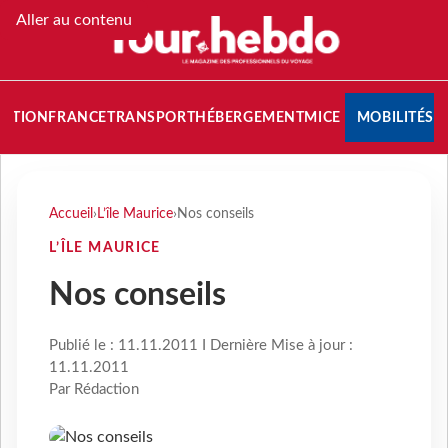
Aller au contenu
NATION
FRANCE
TRANSPORT
HÉBERGEMENT
MICE
MOBILITÉS
Accueil
›
L’île Maurice
›
Nos conseils
L’ÎLE MAURICE
Nos conseils
Publié le : 11.11.2011 I Dernière Mise à jour :
11.11.2011
Par Rédaction