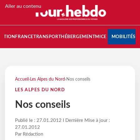
Aller au contenu
NATION
FRANCE
TRANSPORT
HÉBERGEMENT
MICE
MOBILITÉS
Accueil
›
Les Alpes du Nord
›
Nos conseils
LES ALPES DU NORD
Nos conseils
Publié le : 27.01.2012 I Dernière Mise à jour :
27.01.2012
Par Rédaction