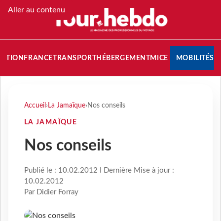
Aller au contenu
NATION
FRANCE
TRANSPORT
HÉBERGEMENT
MICE
MOBILITÉS
Accueil
›
La Jamaïque
›
Nos conseils
LA JAMAÏQUE
Nos conseils
Publié le : 10.02.2012 I Dernière Mise à jour :
10.02.2012
Par Didier Forray