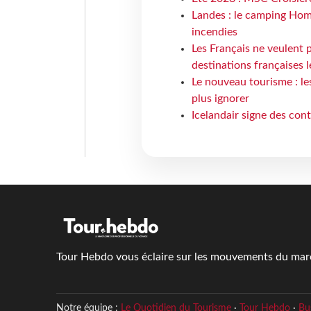
Landes : le camping Hom
incendies
Les Français ne veulent p
destinations françaises l
Le nouveau tourisme : le
plus ignorer
Icelandair signe des con
Tour Hebdo vous éclaire sur les mouvements du march
Notre équipe :
Le Quotidien du Tourisme
·
Tour Hebdo
·
Bu