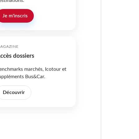
estinations.
Je m'inscris
AGAZINE
ccès dossiers
enchmarks marchés, Icotour et
uppléments Bus&Car.
Découvrir