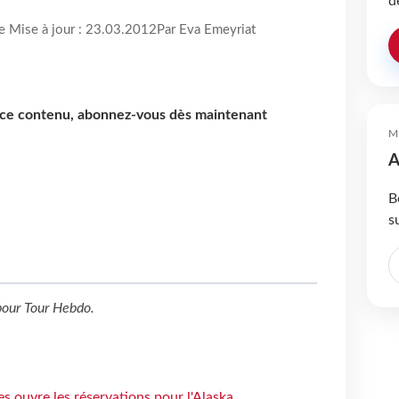
d
re Mise à jour : 23.03.2012
Par Eva Emeyriat
e ce contenu, abonnez-vous dès maintenant
M
A
B
s
our
Tour Hebdo
.
s ouvre les réservations pour l'Alaska