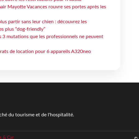
air Mayotte Vacances rouvre ses portes après les
lus partir sans leur chien : découvrez les
es plus “dog-friendly”
s 3 mutations que les professionnels ne peuvent
trats de location pour 6 appareils A320neo
é du tourisme et de l'hospitalité.
s & Car
© 