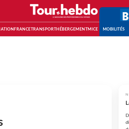
NATION
FRANCE
TRANSPORT
HÉBERGEMENT
MICE
MOBILITÉS
N
L
D
s
d