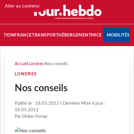
Aller au contenu
NATION
FRANCE
TRANSPORT
HÉBERGEMENT
MICE
MOBILITÉS
Accueil
›
Londres
›
Nos conseils
LONDRES
Nos conseils
Publié le : 18.05.2012 I Dernière Mise à jour :
18.05.2012
Par Didier Forray