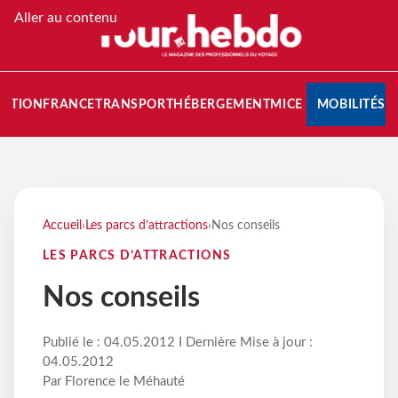
Aller au contenu
NATION
FRANCE
TRANSPORT
HÉBERGEMENT
MICE
MOBILITÉS
Accueil
›
Les parcs d’attractions
›
Nos conseils
LES PARCS D’ATTRACTIONS
Nos conseils
Publié le : 04.05.2012 I Dernière Mise à jour :
04.05.2012
Par Florence le Méhauté