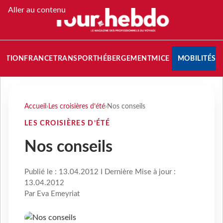
Aller au contenu
NATION
FRANCE
TRANSPORT
HÉBERGEMENT
MICE
MOBILITÉS
Accueil
›
Les croisières d’été
›
Nos conseils
LES CROISIÈRES D’ÉTÉ
Nos conseils
Publié le : 13.04.2012 I Dernière Mise à jour :
13.04.2012
Par Eva Emeyriat