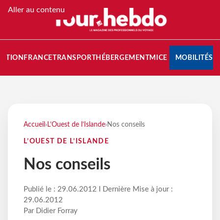
Aller au contenu
NATION
FRANCE
TRANSPORT
HÉBERGEMENT
MICE
MOBILITÉS
Accueil
›
L’Ouest de l’Islande
›
Nos conseils
L’OUEST DE L’ISLANDE
Nos conseils
Publié le : 29.06.2012 I Dernière Mise à jour :
29.06.2012
Par Didier Forray