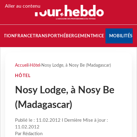
Aller au contenu
NATION
FRANCE
TRANSPORT
HÉBERGEMENT
MICE
MOBILITÉS
Accueil
›
Hôtel
›
Nosy Lodge, à Nosy Be (Madagascar)
HÔTEL
Nosy Lodge, à Nosy Be
(Madagascar)
Publié le : 11.02.2012 I Dernière Mise à jour :
11.02.2012
Par Rédaction