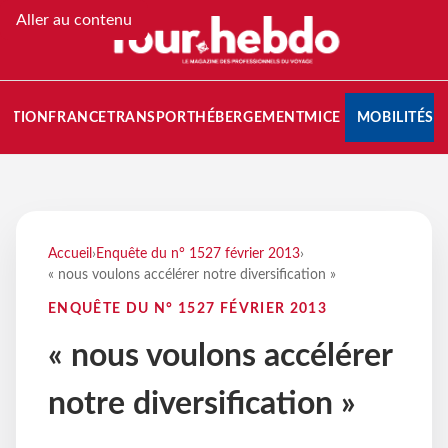
Aller au contenu
NATION
FRANCE
TRANSPORT
HÉBERGEMENT
MICE
MOBILITÉS
Accueil
›
Enquête du n° 1527 février 2013
›
« nous voulons accélérer notre diversification »
ENQUÊTE DU N° 1527 FÉVRIER 2013
« nous voulons accélérer
notre diversification »