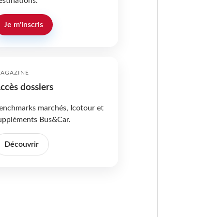
estinations.
Je m'inscris
AGAZINE
ccès dossiers
enchmarks marchés, Icotour et
uppléments Bus&Car.
Découvrir