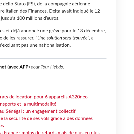
e dello Stato (FS), de la compagnie aérienne
e italien des Finances. Delta avait indiqué le 12
jusqu'à 100 millions d’euros.
ores et déjà annoncé une grève pour le 13 décembre,
de les rassurer. "
Une solution sera trouvée
", a
n'excluant pas une nationalisation.
net (avec AFP)
pour
Tour Hebdo
.
trats de location pour 6 appareils A320neo
ansports et la multimodalité
au Sénégal : un engagement collectif
e la sécurité de ses vols grâce à des données
es
la France : moins de retards mais de plus en plus