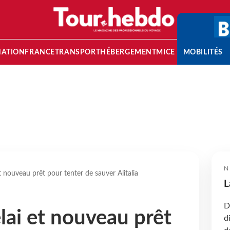
NATION
FRANCE
TRANSPORT
HÉBERGEMENT
MICE
MOBILITÉS
N
 nouveau prêt pour tenter de sauver Alitalia
L
D
ai et nouveau prêt
d