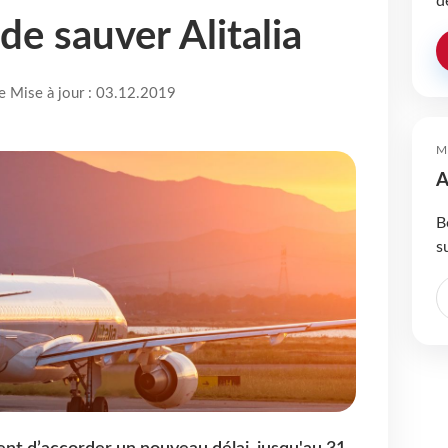
d
de sauver Alitalia
re Mise à jour : 03.12.2019
M
A
B
s