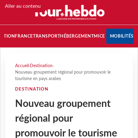
Aller au contenu
NATION
FRANCE
TRANSPORT
HÉBERGEMENT
MICE
MOBILITÉS
Accueil
›
Destination
›
Nouveau groupement régional pour promouvoir le
tourisme en pays arabes
DESTINATION
Nouveau groupement
régional pour
promouvoir le tourisme