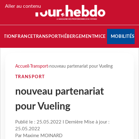
Aller au contenu
NATION
FRANCE
TRANSPORT
HÉBERGEMENT
MICE
MOBILITÉS
Accueil
›
Transport
›
nouveau partenariat pour Vueling
TRANSPORT
nouveau partenariat
pour Vueling
Publié le : 25.05.2022 I Dernière Mise à jour :
25.05.2022
Par Maxime MOINARD