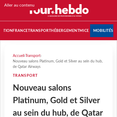
Aller au contenu
NATION
FRANCE
TRANSPORT
HÉBERGEMENT
MICE
MOBILITÉS
Accueil
›
Transport
›
Nouveau salons Platinum, Gold et Silver au sein du hub,
de Qatar Airways
TRANSPORT
Nouveau salons
Platinum, Gold et Silver
au sein du hub, de Qatar