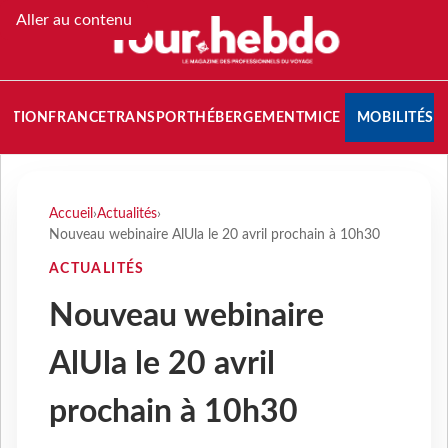
Aller au contenu
NATION
FRANCE
TRANSPORT
HÉBERGEMENT
MICE
MOBILITÉS
Accueil
›
Actualités
›
Nouveau webinaire AlUla le 20 avril prochain à 10h30
ACTUALITÉS
Nouveau webinaire
AlUla le 20 avril
prochain à 10h30