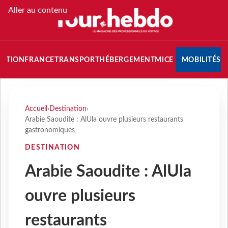
Aller au contenu
NATION
FRANCE
TRANSPORT
HÉBERGEMENT
MICE
MOBILITÉS
Accueil
›
Destination
›
Arabie Saoudite : AlUla ouvre plusieurs restaurants
gastronomiques
DESTINATION
Arabie Saoudite : AlUla
ouvre plusieurs
restaurants