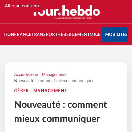
Aller au contenu
NATION
FRANCE
TRANSPORT
HÉBERGEMENT
MICE
MOBILITÉS
Accueil
›
Gérer | Management
›
Nouveauté : comment mieux communiquer
GÉRER | MANAGEMENT
Nouveauté : comment
mieux communiquer