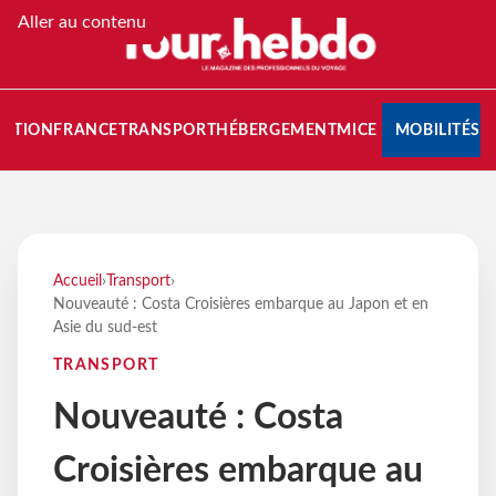
Aller au contenu
NATION
FRANCE
TRANSPORT
HÉBERGEMENT
MICE
MOBILITÉS
Accueil
›
Transport
›
Nouveauté : Costa Croisières embarque au Japon et en
Asie du sud-est
TRANSPORT
Nouveauté : Costa
Croisières embarque au