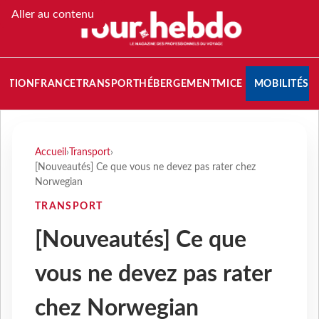
Aller au contenu
NATION
FRANCE
TRANSPORT
HÉBERGEMENT
MICE
MOBILITÉS
Accueil
›
Transport
›
[Nouveautés] Ce que vous ne devez pas rater chez
Norwegian
TRANSPORT
[Nouveautés] Ce que
vous ne devez pas rater
chez Norwegian