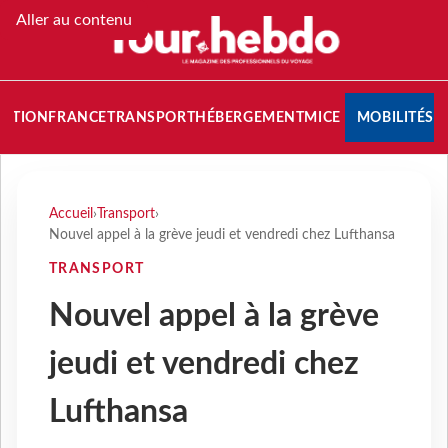
Aller au contenu
NATION
FRANCE
TRANSPORT
HÉBERGEMENT
MICE
MOBILITÉS
Accueil
›
Transport
›
Nouvel appel à la grève jeudi et vendredi chez Lufthansa
TRANSPORT
Nouvel appel à la grève
jeudi et vendredi chez
Lufthansa