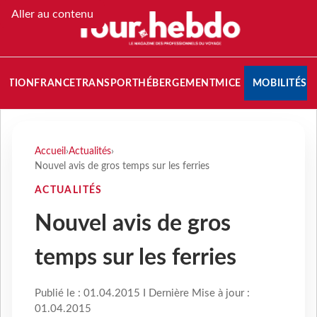
Aller au contenu
NATION
FRANCE
TRANSPORT
HÉBERGEMENT
MICE
MOBILITÉS
Accueil
›
Actualités
›
Nouvel avis de gros temps sur les ferries
ACTUALITÉS
Nouvel avis de gros
temps sur les ferries
Publié le : 01.04.2015 I Dernière Mise à jour :
01.04.2015