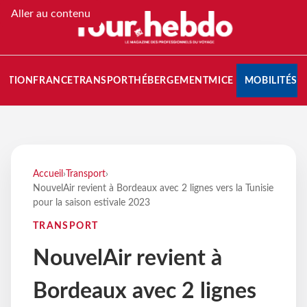
Aller au contenu
NATION
FRANCE
TRANSPORT
HÉBERGEMENT
MICE
MOBILITÉS
Accueil
›
Transport
›
NouvelAir revient à Bordeaux avec 2 lignes vers la Tunisie
pour la saison estivale 2023
TRANSPORT
NouvelAir revient à
Bordeaux avec 2 lignes