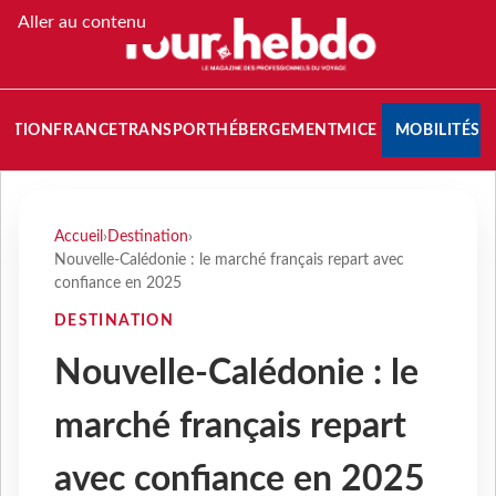
Aller au contenu
NATION
FRANCE
TRANSPORT
HÉBERGEMENT
MICE
MOBILITÉS
Accueil
›
Destination
›
Nouvelle-Calédonie : le marché français repart avec
confiance en 2025
DESTINATION
Nouvelle-Calédonie : le
marché français repart
avec confiance en 2025